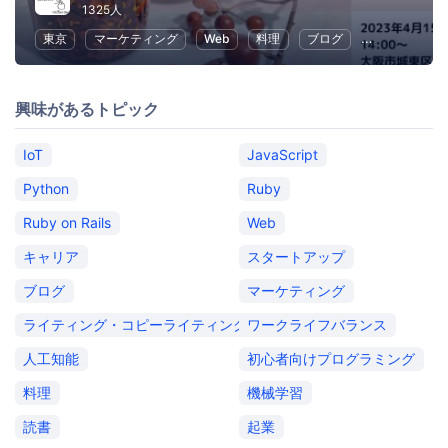
1325人
東京
マーケティング
Web
料理
ブログ
SEO（検索エ
興味があるトピック
IoT
JavaScript
Python
Ruby
Ruby on Rails
Web
キャリア
スタートアップ
ブログ
マーケティング
ライティング・コピーライティング
ワークライフバランス
人工知能
初心者向けプログラミング
料理
機械学習
読書
起業