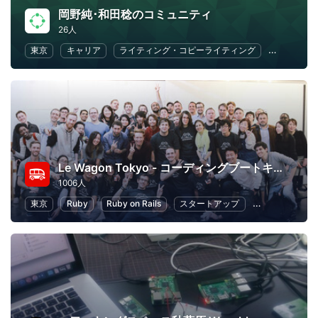
岡野純･和田稔のコミュニティ
26人
東京
キャリア
ライティング・コピーライティング
ワークライ
Le Wagon Tokyo - コーディングブートキャンプ
1006人
東京
Ruby
Ruby on Rails
スタートアップ
起業
初心