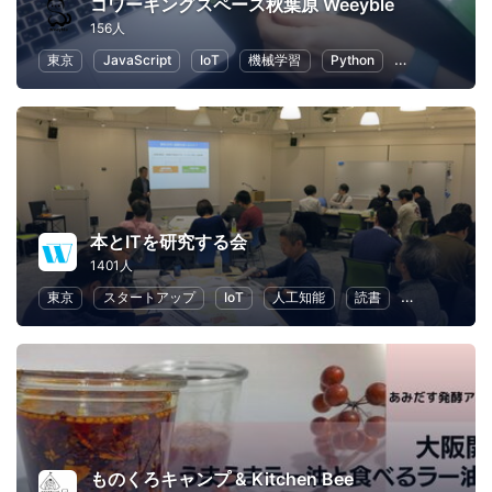
コワーキングスペース秋葉原 Weeyble
156人
東京
JavaScript
IoT
機械学習
Python
人工知能
本とITを研究する会
1401人
東京
スタートアップ
IoT
人工知能
読書
ライティング
ものくろキャンプ & Kitchen Bee