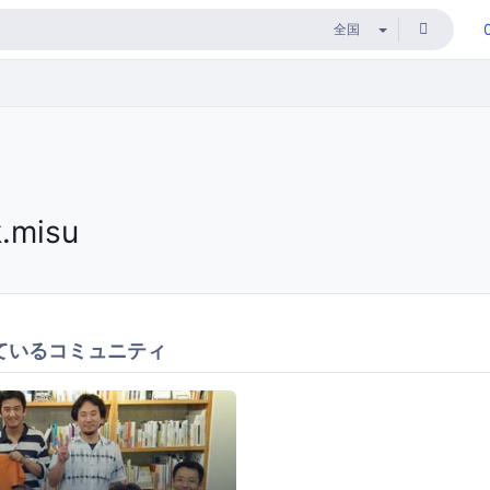
k.misu
ているコミュニティ