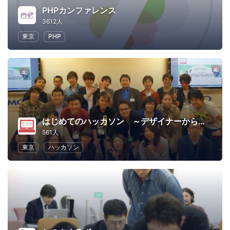
PHPカンファレンス
3612人
東京
PHP
はじめてのハッカソン ～デザイナーからプログラマーまで～
561人
東京
ハッカソン