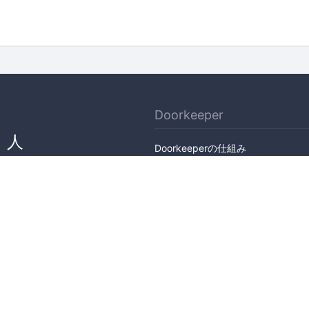
Doorkeeper
、人
Doorkeeperの仕組み
ん
機能
会社概要
料金プラン
主催者ストーリー
ニュース
ブログ