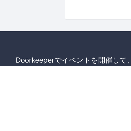
Doorkeeperでイベントを開催して
が集まるコミュニティを作りませ
か？
コミュニティを作ってみる！
詳しくはこちら