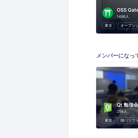
OSS Gat
1486人
東京
オープン
メンバーになっ
Qt 勉強
254人
東京
Qt（ソフ