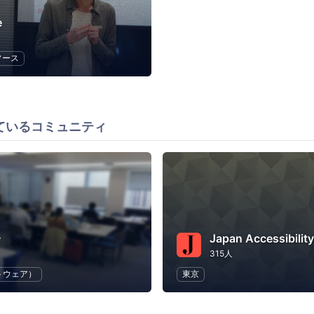
e
ソース
ているコミュニティ
会
315人
トウェア）
東京