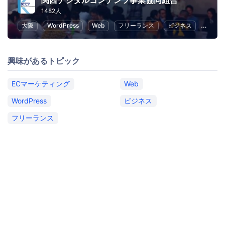
関西デジタルコンテンツ事業協同組合
1482人
大阪
WordPress
Web
フリーランス
ビジネス
ECマ
興味があるトピック
ECマーケティング
Web
WordPress
ビジネス
フリーランス