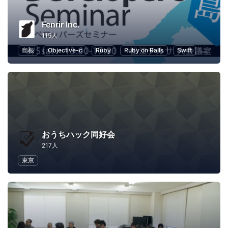
Fenrir Inc.
115人
島根
Objective-c
Ruby
Ruby on Rails
Swift
JavaScr
おうちハック同好会
217人
東京