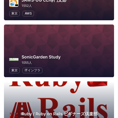
JAWS-UG CLI専門支部
1552人
東京
AWS
SonicGarden Study
1055人
東京
ITインフラ
Ruby / Ruby on Rails ビギナーズ倶楽部