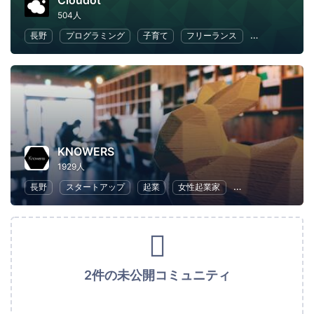
Cloudot
504人
長野
プログラミング
子育て
フリーランス
ワークライフ
KNOWERS
1929人
長野
スタートアップ
起業
女性起業家
地域経済と地域社
2件の未公開コミュニティ