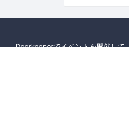
Doorkeeperでイベントを開催して
が集まるコミュニティを作りませ
か？
コミュニティを作ってみる！
詳しくはこちら