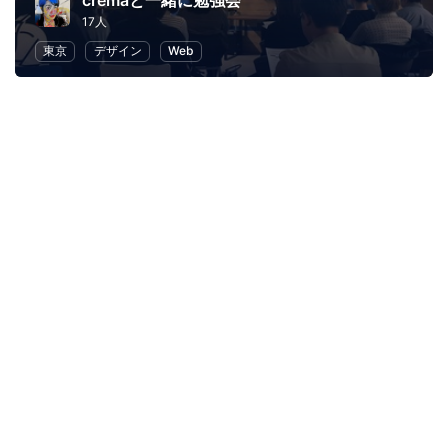
cremaと一緒に勉強会
17人
東京
デザイン
Web