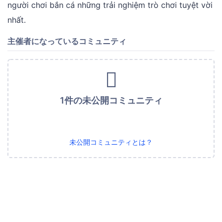
người chơi bắn cá những trải nghiệm trò chơi tuyệt vời
nhất.
主催者になっているコミュニティ
1件の未公開コミュニティ
未公開コミュニティとは？