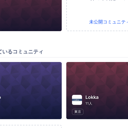
未公開コミュニテ
ているコミュニティ
b
Lokka
11人
東京