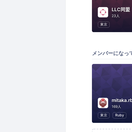
LLC同盟
23人
東京
メンバーになっ
mitaka.r
169人
東京
Ruby