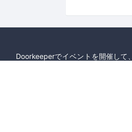
Doorkeeperでイベントを開催して
が集まるコミュニティを作りませ
か？
コミュニティを作ってみる！
詳しくはこちら