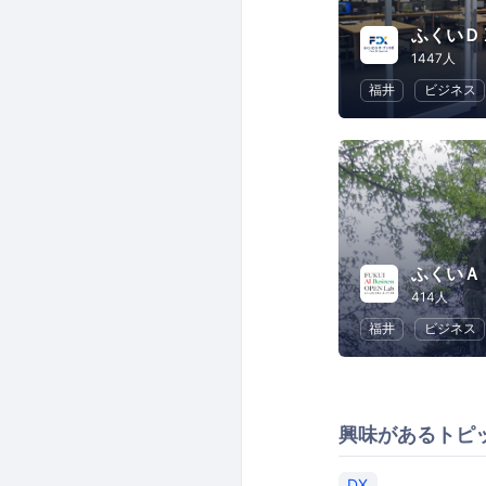
ふくいＤ
1447人
福井
ビジネス
ふくいＡ
414人
福井
ビジネス
興味があるトピ
DX