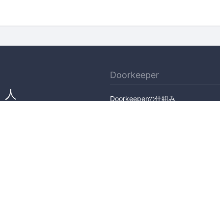
Doorkeeper
、人
Doorkeeperの仕組み
ん
機能
会社概要
料金プラン
主催者ストーリー
ニュース
ブログ