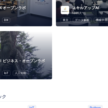
Ｘオープンラボ
スキルアップAI
1365人
DX
東京
データ解析
機械学習
Ｉビジネス・オープンラボ
IoT
人工知能
ック
IoT
Python