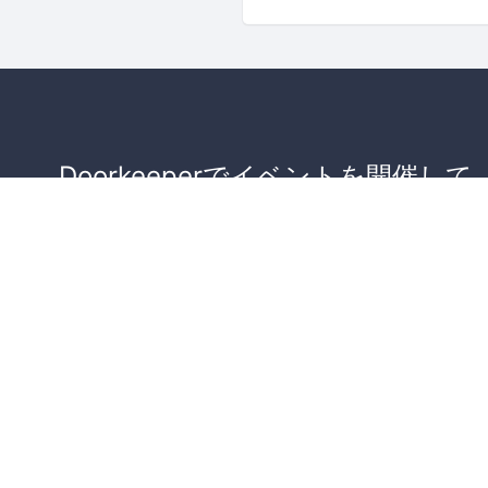
Doorkeeperでイベントを開催して
が集まるコミュニティを作りませ
か？
コミュニティを作ってみる！
詳しくはこちら