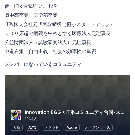
昔、IT関連勉強会に出没
灘中高卒業、医学部卒業
IT系株式会社元代表取締役（極小スタートアップ）
５００床超の病院を中核とする医療法人元理事長
公益財団法人（試験研究法人）元理事長
中道右派 自由主義 社会の効率性の重視
メンバーになっているコミュニティ
Innovation EGG <IT系コミュニティ合同•未経験者向け勉強会>
1234人
大阪
AWS
クラウド
Azure
オープンソース