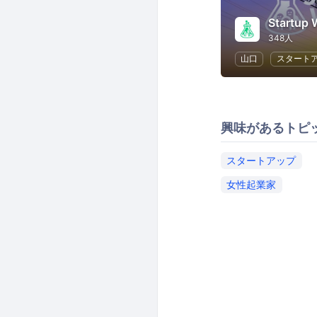
Startup
348人
山口
スタート
興味があるトピ
スタートアップ
女性起業家