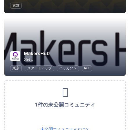
東京
MakersHub
294人
東京
スタートアップ
ハッカソン
IoT
1件の未公開コミュニティ
未公開コミュニティとは？