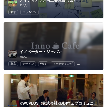
アイディアソン向上委員会（仮）
118人
東京
ハッカソン
イノベーター・ジャパン
690人
東京
デザイン
Web
マーケティング
プログラミング
KWCPLUS（株式会社KDDIウェブコミュニケーションズ）