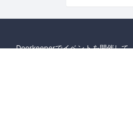
Doorkeeperでイベントを開催して
が集まるコミュニティを作りませ
か？
コミュニティを作ってみる！
詳しくはこちら