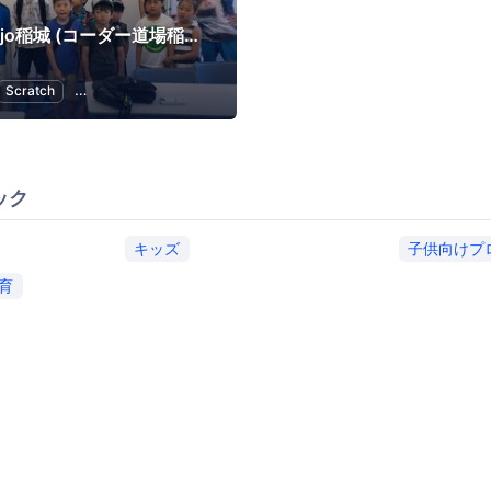
CoderDojo稲城 (コーダー道場稲城) by イナギテック
Scratch
子供向けプログラミング
幼児教育・子供の教育
ック
キッズ
子供向けプ
育