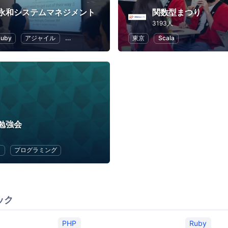
永和システムマネジメント
関数型まつり
3193人
Ruby
アジャイル
スクラム
クラウド
東京
Scala
勉強会
ラ
プログラミング
ック
PHP
Ruby