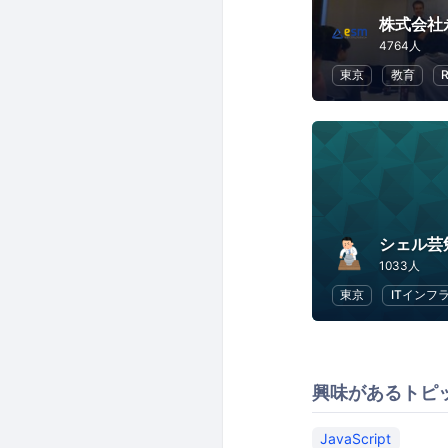
株式会社
4764人
東京
教育
シェル芸
1033人
東京
ITインフ
興味があるトピ
JavaScript