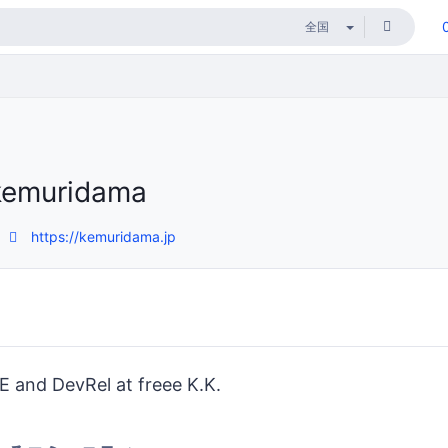
kemuridama
https://kemuridama.jp
E and DevRel at freee K.K.