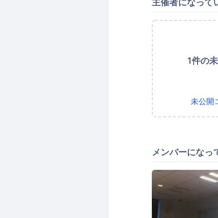
主催者になって
1件の
未公開
メンバーになっ