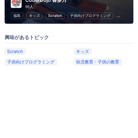
CoderDojo 喜多方
95人
福島
キッズ
Scratch
子供向けプログラミング
幼児教育・
興味があるトピック
Scratch
キッズ
子供向けプログラミング
幼児教育・子供の教育