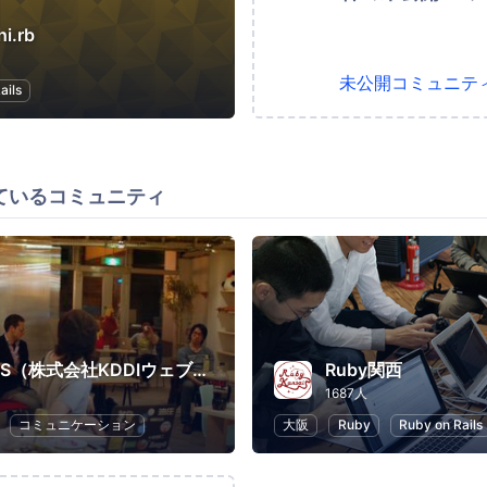
i.rb
未公開コミュニテ
ails
ているコミュニティ
KWCPLUS（株式会社KDDIウェブコミュニケーションズ）
Ruby関西
1687人
コミュニケーション
大阪
Ruby
Ruby on Rails