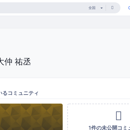
大仲 祐丞
いるコミュニティ
1件の未公開コミ