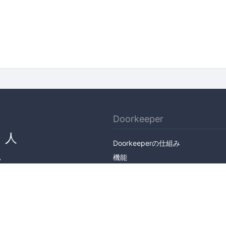
Doorkeeper
、人
Doorkeeperの仕組み
ん
機能
会社概要
料金プラン
主催者ストーリー
ニュース