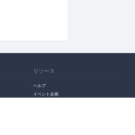
リソース
ヘルプ
イベント企画
勉強会会場
API
人気のトピック
公開されたばかりのイベント