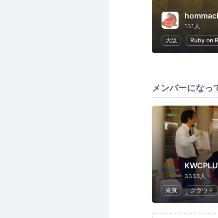
hommach
131人
大阪
Ruby on R
メンバーになっ
3333人
東京
クラウド