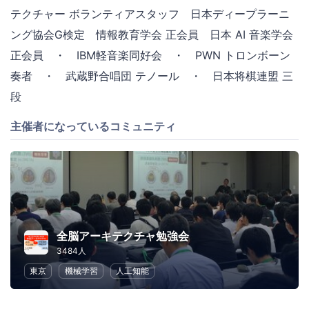
テクチャー ボランティアスタッフ 日本ディープラーニ
ング協会G検定 情報教育学会 正会員 日本 AI 音楽学会
正会員 ・ IBM軽音楽同好会 ・ PWN トロンボーン
奏者 ・ 武蔵野合唱団 テノール ・ 日本将棋連盟 三
段
主催者になっているコミュニティ
全脳アーキテクチャ勉強会
3484人
東京
機械学習
人工知能