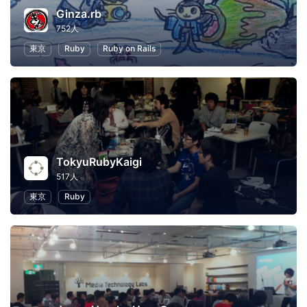
Ginza.rb
752人
東京
Ruby
Ruby on Rails
TokyuRubyKaigi
517人
東京
Ruby