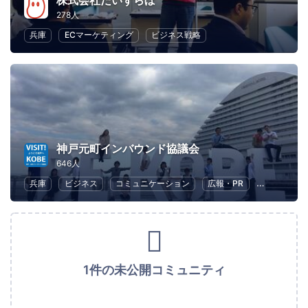
株式会社だいずらぼ
278人
兵庫
ECマーケティング
ビジネス戦略
神戸元町インバウンド協議会
646人
兵庫
ビジネス
コミュニケーション
広報・PR
地域経済と
1件の未公開コミュニティ