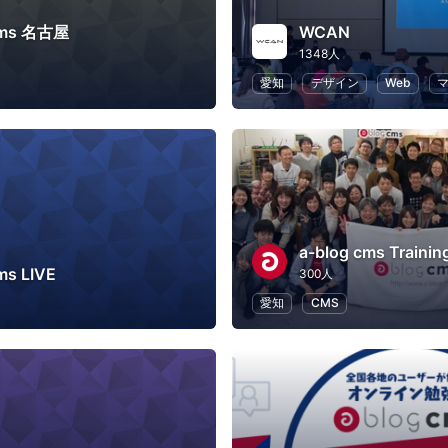
cms 名古屋
WCAN
1348人
愛知
デザイン
Web
a-blog cms Traini
ms LIVE
300人
愛知
CMS