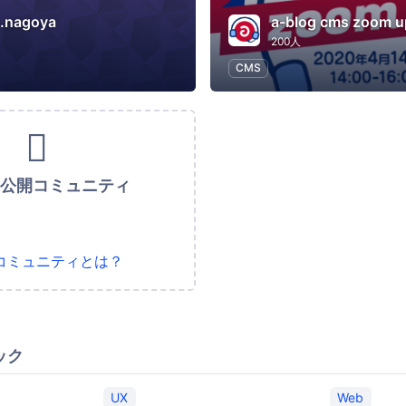
s.nagoya
a-blog cms zoom u
200人
CMS
未公開コミュニティ
コミュニティとは？
ック
UX
Web