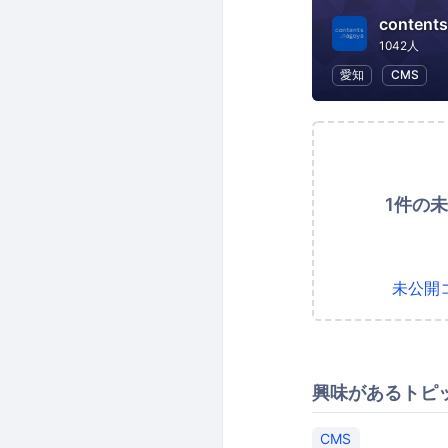
content
1042人
愛知
CMS
1件の
未公開
興味があるトピ
CMS