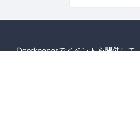
Doorkeeperでイベントを開催して
が集まるコミュニティを作りませ
か？
コミュニティを作ってみる！
詳しくはこちら