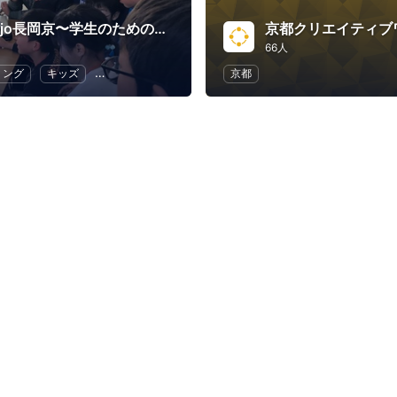
CoderDojo長岡京〜学生のためのプログラミング道場〜
京都クリエイティブ
66人
ミング
キッズ
子供向けプログラミング
京都