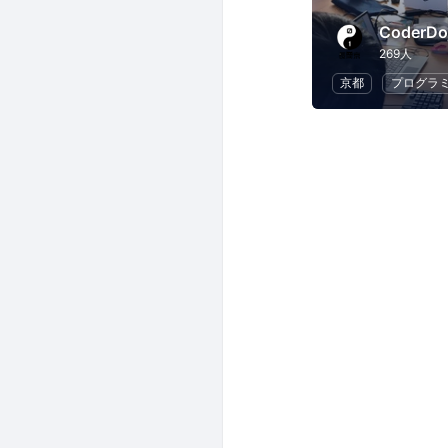
269人
京都
プログラ