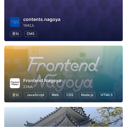
contents.nagoya
1042人
愛知
CMS
Frontend Nagoya
238人
愛知
JavaScript
Web
CSS
Node.js
HTML5