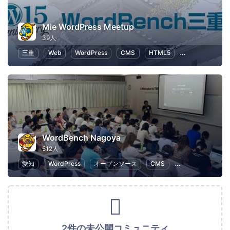
Mie WordPress Meetup
39人
三重
Web
WordPress
CMS
HTML5
オープンソース
WordBench Nagoya
512人
愛知
WordPress
オープンソース
CMS
HTML5
Web
2件の未公開コミュニティ