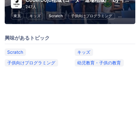
CoderDojo稲城 (コーダー道場稲城) by イナギテック
247人
東京
キッズ
Scratch
子供向けプログラミング
幼児教育・
興味があるトピック
Scratch
キッズ
子供向けプログラミング
幼児教育・子供の教育