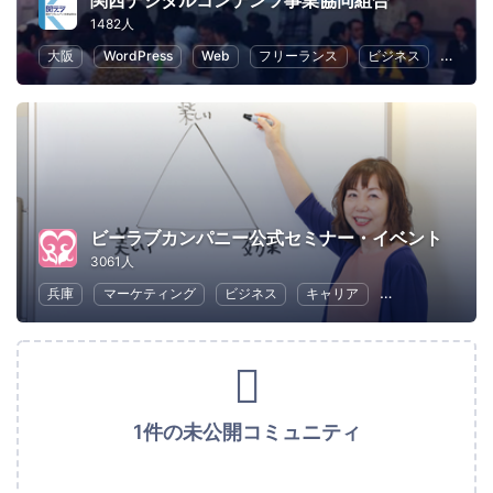
関西デジタルコンテンツ事業協同組合
1482人
大阪
WordPress
Web
フリーランス
ビジネス
ECマ
ビーラブカンパニー公式セミナー・イベント
3061人
兵庫
マーケティング
ビジネス
キャリア
コミュニケーシ
1件の未公開コミュニティ