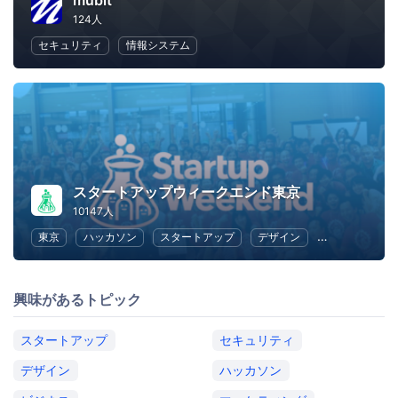
mubit
124人
セキュリティ
情報システム
スタートアップウィークエンド東京
10147人
東京
ハッカソン
スタートアップ
デザイン
マーケティン
興味があるトピック
スタートアップ
セキュリティ
デザイン
ハッカソン