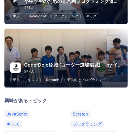
小中学生のための非営利プログラミング道場「CoderDojo 調布」
471人
東京
JavaScript
プログラミング
キッズ
Scratch
子
CoderDojo稲城 (コーダー道場稲城) by イナギテック
247人
東京
キッズ
Scratch
子供向けプログラミング
幼児教育・
興味があるトピック
JavaScript
Scratch
キッズ
プログラミング