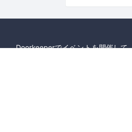
Doorkeeperでイベントを開催して
が集まるコミュニティを作りませ
か？
コミュニティを作ってみる！
詳しくはこちら