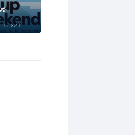
 浜松
ートアップ
ビジネス
ハッカソン
起業