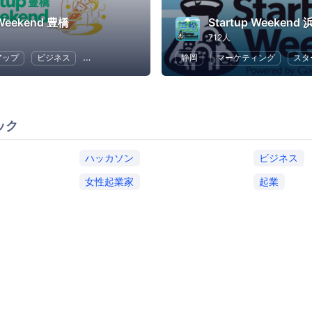
 Weekend 豊橋
Startup Weekend
712人
アップ
ビジネス
ハッカソン
起業
静岡
女性起業家
マーケティング
スタ
ック
ハッカソン
ビジネス
女性起業家
起業