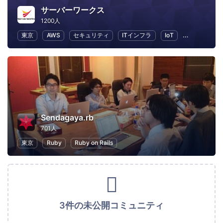
サーバーワークス
1200人
東京
AWS
セキュリティ
ITインフラ
IoT
ビジネス
Sendagaya.rb
701人
東京
Ruby
Ruby on Rails
3件の未公開コミュニティ