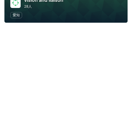
vision and liaison
28人
愛知