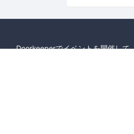
Doorkeeperでイベントを開催して
が集まるコミュニティを作りませ
か？
コミュニティを作ってみる！
詳しくはこちら