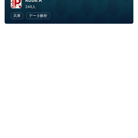
Kobe.R
246人
兵庫
データ解析