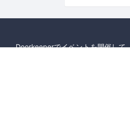
Doorkeeperでイベントを開催して
が集まるコミュニティを作りませ
か？
コミュニティを作ってみる！
詳しくはこちら