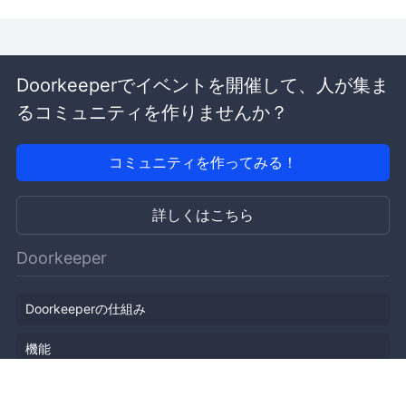
Doorkeeperでイベントを開催して、人が集ま
るコミュニティを作りませんか？
コミュニティを作ってみる！
詳しくはこちら
Doorkeeper
Doorkeeperの仕組み
機能
会社概要