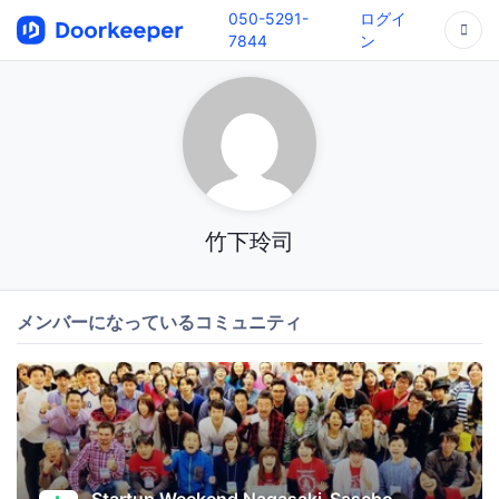
050-5291-
ログイ
7844
ン
竹下玲司
メンバーになっているコミュニティ