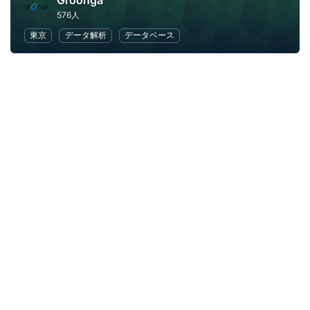
Groonga
576人
東京
データ解析
データベース