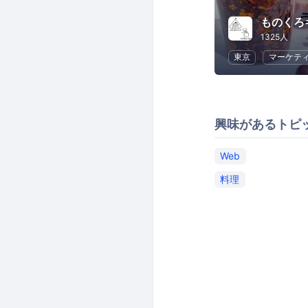
ものくろキャ
1325人
東京
マーケテ
興味があるトピ
Web
料理