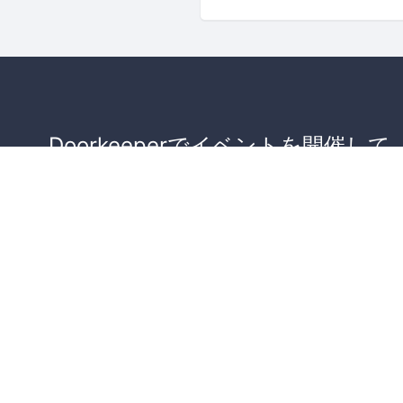
Doorkeeperでイベントを開催して
が集まるコミュニティを作りませ
か？
コミュニティを作ってみる！
詳しくはこちら