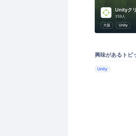
Unity
359人
大阪
Unity
興味があるトピ
Unity