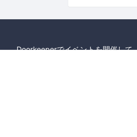
Doorkeeperでイベントを開催して
が集まるコミュニティを作りませ
か？
コミュニティを作ってみる！
詳しくはこちら