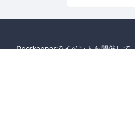
Doorkeeperでイベントを開催して
が集まるコミュニティを作りませ
か？
コミュニティを作ってみる！
詳しくはこちら