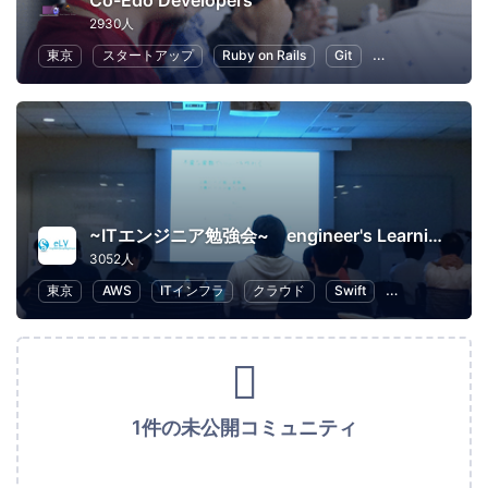
Co-Edo Developers
2930人
東京
スタートアップ
Ruby on Rails
Git
プログラミング
~ITエンジニア勉強会~ engineer's Learning･Vesper
3052人
東京
AWS
ITインフラ
クラウド
Swift
プログラミング
1件の未公開コミュニティ