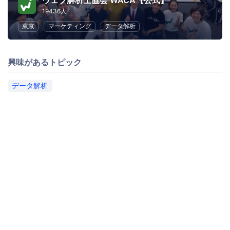
ウェブ解析士協会 WACA【公式】
19436人
東京
マーケティング
データ解析
興味があるトピック
データ解析