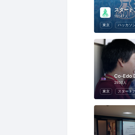
スタート
10147人
東京
ハッカソ
Co-Edo 
2930人
東京
スタート