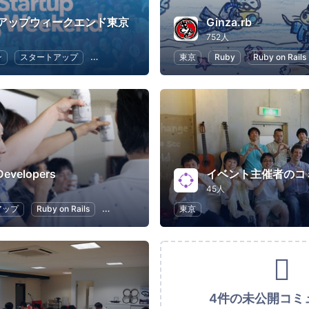
アップウィークエンド東京
Ginza.rb
752人
ン
スタートアップ
デザイン
マーケティング
東京
Ruby
ビジネス
Ruby on Rails
Developers
イベント主催者のコ
45人
アップ
Ruby on Rails
Git
プログラミング
東京
アプリ開発
4件の未公開コミ