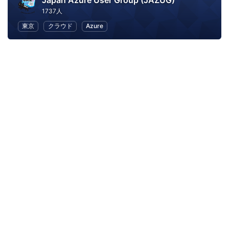
Japan Azure User Group (JAZUG)
1737人
東京
クラウド
Azure