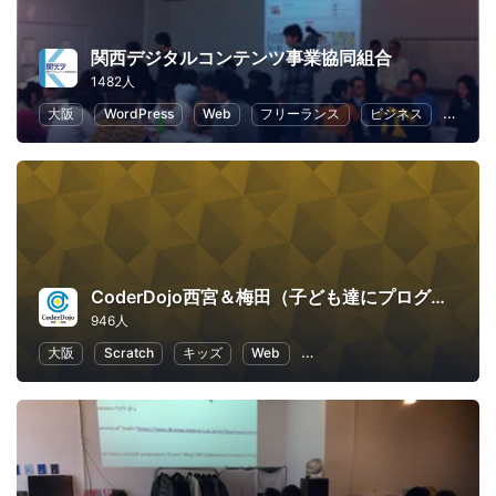
関西デジタルコンテンツ事業協同組合
1482人
大阪
WordPress
Web
フリーランス
ビジネス
ECマ
CoderDojo西宮＆梅田（子ども達にプログラミングやHTMLコードを教える道場）
946人
大阪
Scratch
キッズ
Web
子供向けプログラミング