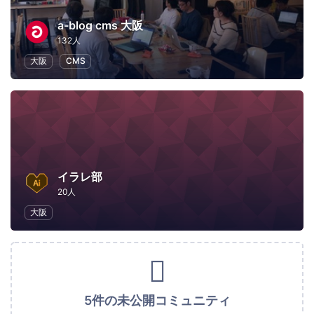
a-blog cms 大阪
132人
大阪
CMS
イラレ部
20人
大阪
5件の未公開コミュニティ