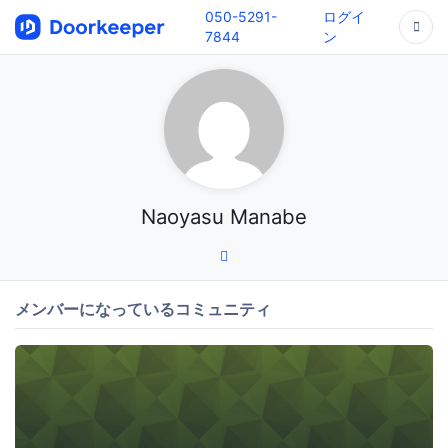
050-5291-
ログイ
7844
ン
Naoyasu Manabe
メンバーになっているコミュニティ