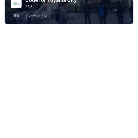
Code for Toyama City
27人
富山
ハッカソン