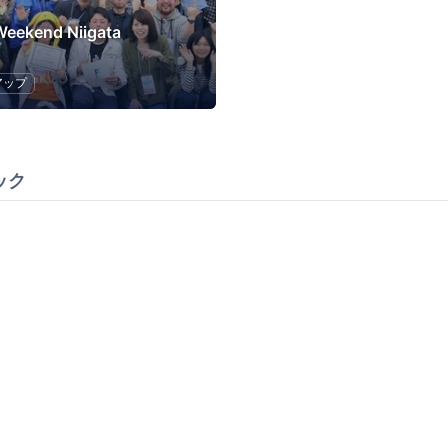
Weekend Niigata
アップ
ック